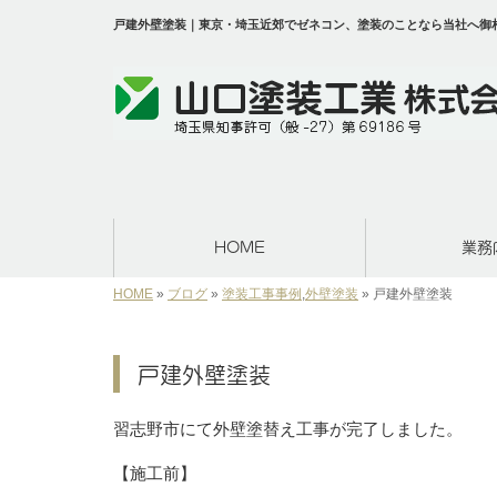
戸建外壁塗装｜東京・埼玉近郊でゼネコン、塗装のことなら当社へ御
HOME
業務
HOME
»
ブログ
»
塗装工事事例
,
外壁塗装
»
戸建外壁塗装
戸建外壁塗装
習志野市にて外壁塗替え工事が完了しました。
【施工前】